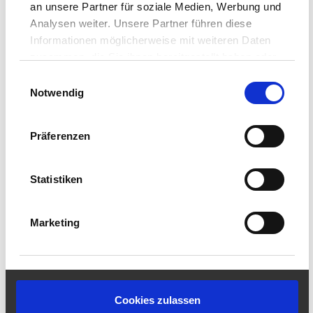
an unsere Partner für soziale Medien, Werbung und
Analysen weiter. Unsere Partner führen diese
Informationen möglicherweise mit weiteren Daten
zusammen, die Sie ihnen bereitgestellt haben oder
die sie im Rahmen Ihrer Nutzung der Dienste
Einwilligungsauswahl
gesammelt haben.
Notwendig
Website Arkema
www.arkemagroup.com
Datenschutz
|
Impressum
Präferenzen
Statistiken
Marketing
Cookies zulassen