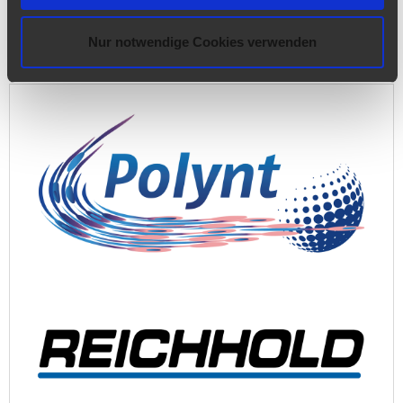
Nur notwendige Cookies verwenden
Website PU Solutions Elastogran
www.pu.basf.de