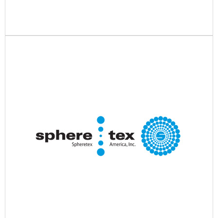
Website Reichhold
www.reichhold.com