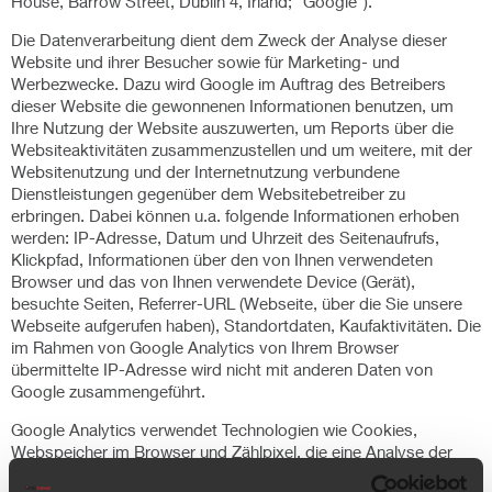
House, Barrow Street, Dublin 4, Irland; "Google").
Die Datenverarbeitung dient dem Zweck der Analyse dieser
Website und ihrer Besucher sowie für Marketing- und
Werbezwecke. Dazu wird Google im Auftrag des Betreibers
dieser Website die gewonnenen Informationen benutzen, um
Ihre Nutzung der Website auszuwerten, um Reports über die
Websiteaktivitäten zusammenzustellen und um weitere, mit der
Websitenutzung und der Internetnutzung verbundene
Dienstleistungen gegenüber dem Websitebetreiber zu
erbringen. Dabei können u.a. folgende Informationen erhoben
werden: IP-Adresse, Datum und Uhrzeit des Seitenaufrufs,
Klickpfad, Informationen über den von Ihnen verwendeten
Browser und das von Ihnen verwendete Device (Gerät),
besuchte Seiten, Referrer-URL (Webseite, über die Sie unsere
Webseite aufgerufen haben), Standortdaten, Kaufaktivitäten. Die
im Rahmen von Google Analytics von Ihrem Browser
übermittelte IP-Adresse wird nicht mit anderen Daten von
Google zusammengeführt.
Google Analytics verwendet Technologien wie Cookies,
Webspeicher im Browser und Zählpixel, die eine Analyse der
Benutzung der Website durch Sie ermöglichen. Die dadurch