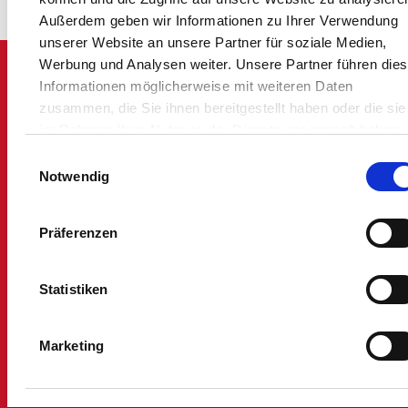
Außerdem geben wir Informationen zu Ihrer Verwendung
unserer Website an unsere Partner für soziale Medien,
VOSSCHEMIE AUF EINEN BLICK
Werbung und Analysen weiter. Unsere Partner führen die
Informationen möglicherweise mit weiteren Daten
zusammen, die Sie ihnen bereitgestellt haben oder die sie
71
180
100
1979
13000
im Rahmen Ihrer Nutzung der Dienste gesammelt haben.
Einwilligungsauswahl
Datenschutz
|
Impressum
Notwendig
Präferenzen
Statistiken
Jahre
Erstes
Palette
Erfahrung
Spachtelrezepturen
Unabhängig
Patent
Stellplä
Marketing