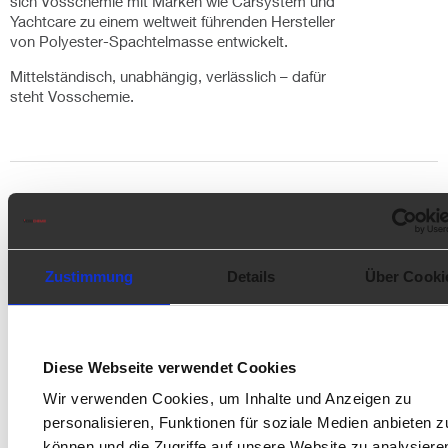
sich Vosschemie mit Marken wie Carsystem und
Yachtcare zu einem weltweit führenden Hersteller
von Polyester-Spachtelmasse entwickelt.
Mittelständisch, unabhängig, verlässlich – dafür
steht Vosschemie.
Unsere Kunden sind namhafte Unternehmen aus den
Industriezweigen Automotive, Aerospace, Composites, Energie
sowie Farbe & Lack, aber ebenso Handelsunternehmen mit DIY-
Sortimenten in den Bereichen Bauchemie, Bootsrefit und
Zustimmung
Details
Über Cooki
Holzschutz. Sie alle profitieren von.
der unternehmerischen Kontinuität eines
Familienunternehmens,
dem hohen Anteil an Eigenentwicklung und Eigenproduktion,
Diese Webseite verwendet Cookies
der Präsenz vor Ort in weltweiten Wachstumsmärkten und
Wir verwenden Cookies, um Inhalte und Anzeigen zu
der klaren Positionierung als Qualitätsführer in unserem
personalisieren, Funktionen für soziale Medien anbieten z
Marktsegment.
können und die Zugriffe auf unsere Website zu analysiere