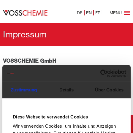
DE
EN
FR
MENU
Impressum
VOSSCHEMIE GmbH
Esinger Steinweg 50
D-25436 Uetersen
Zustimmung
Details
Über Cookies
Tel.: +49 (0)4122/717-0
Fax.:+49 (0)4122/717-158
info@vosschemie.de
Dieter Voss, Klaus Voss, Claus Maximilian Voss,
Diese Webseite verwendet Cookies
Registergericht Pinneberg,
Eingetragen im Handelsregister B 0265 EL,
Wir verwenden Cookies, um Inhalte und Anzeigen
Ust-Id-Nr. DE 134800975