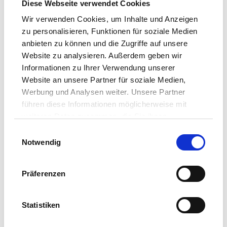
Diese Webseite verwendet Cookies
Vosschemie
Wir verwenden Cookies, um Inhalte und Anzeigen
zu personalisieren, Funktionen für soziale Medien
Private Label
anbieten zu können und die Zugriffe auf unsere
Website zu analysieren. Außerdem geben wir
Ihre Kontaktdaten
Informationen zu Ihrer Verwendung unserer
Website an unsere Partner für soziale Medien,
Vorname
Nachname
Werbung und Analysen weiter. Unsere Partner
führen diese Informationen möglicherweise mit
weiteren Daten zusammen, die Sie ihnen
bereitgestellt haben oder die sie im Rahmen Ihrer
Einwilligungsauswahl
Firma
Nutzung der Dienste gesammelt haben.
Notwendig
Datenschutz
|
Impressum
Präferenzen
Straße
Hausnummer
Statistiken